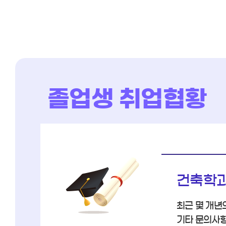
졸업생 취업협황
건축학과
최근 몇 개년
기타 문의사항