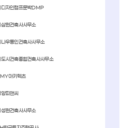
㈜디자인캠프문박DMP
㈜삼현건축사사무소
㈜나우동인건축사사무소
㈜도시건축종합건축사사무소
JMY아키텍츠
동양피앤씨
㈜성현건축사사무소
LH한국토지주택공사