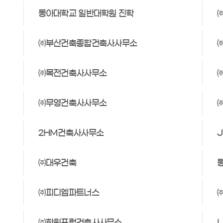
동아대학교 일반대학원 진학
㈜부산건축종합건축사사무소
㈜목전건축사사무소
㈜무영건축사사무소
2HM건축사사무소
㈜대우건축
㈜피디엠파트너스
㈜한원포럼건축사사무소