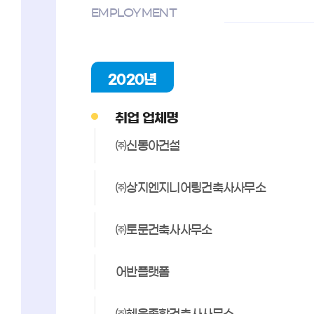
EMPLOYMENT
2020년
취업 업체명
㈜신동아건설
㈜상지엔지니어링건축사사무소
㈜토문건축사사무소
어반플랫폼
㈜혜윰종합건축사사무소