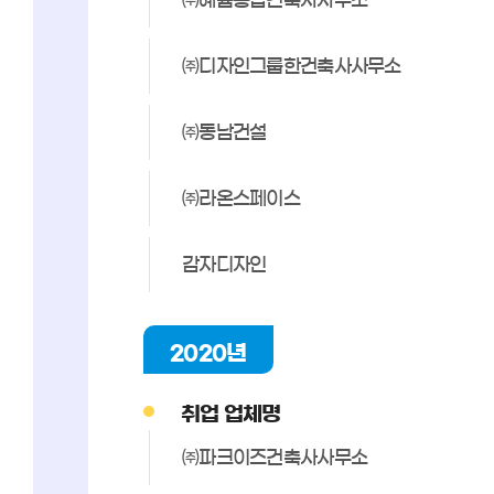
㈜디자인그룹한건축사사무소
㈜동남건설
㈜라온스페이스
감자디자인
2020년
취업 업체명
㈜파크이즈건축사사무소