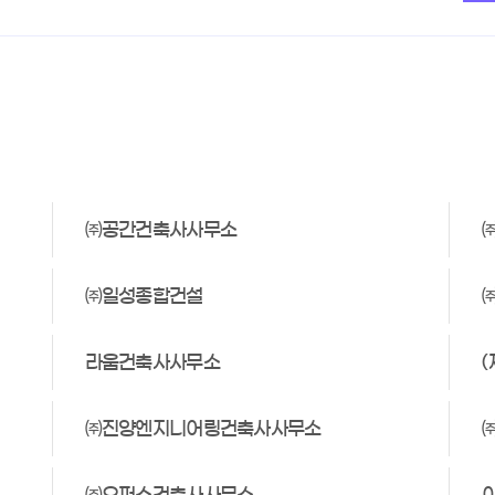
㈜공간건축사사무소
㈜일성종합건설
라움건축사사무소
㈜진양엔지니어링건축사사무소
㈜오퍼스건축사사무소