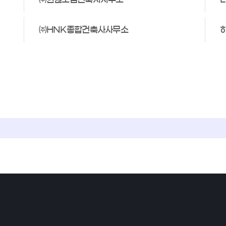
㈜HNK종합건축사사무소