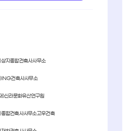
㈜상지종합건축사사무소
㈜ING건축사사무소
(재)신라문화유산연구원
㈜종합건축사사무소고우건축
이재하건축사사무소