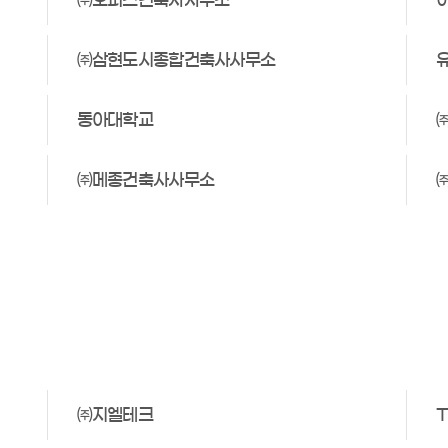
㈜삼현도시종합건축사사무소
동아대학교
㈜메종건축사사무소
㈜지엘테크